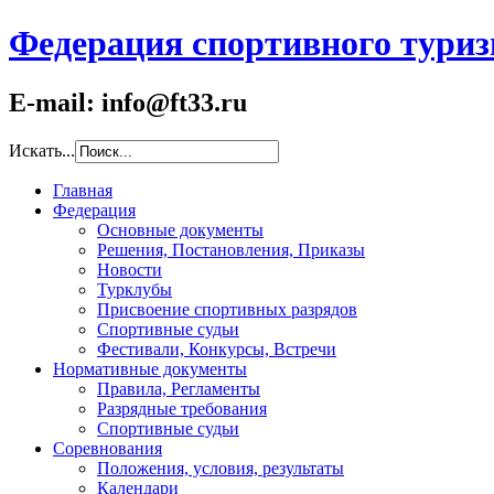
Федерация спортивного туриз
E-mail: info@ft33.ru
Искать...
Главная
Федерация
Основные документы
Решения, Постановления, Приказы
Новости
Турклубы
Присвоение спортивных разрядов
Спортивные судьи
Фестивали, Конкурсы, Встречи
Нормативные документы
Правила, Регламенты
Разрядные требования
Спортивные судьи
Соревнования
Положения, условия, результаты
Календари