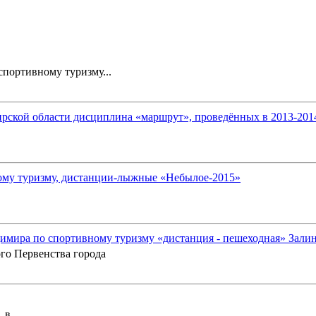
портивному туризму...
ской области дисциплина «маршрут», проведённых в 2013-2014 
ому туризму, дистанции-лыжные «Небылое-2015»
имира по спортивному туризму «дистанция - пешеходная» Зали
го Первенства города
в...