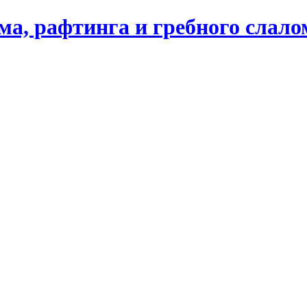
ма, рафтинга и гребного слал