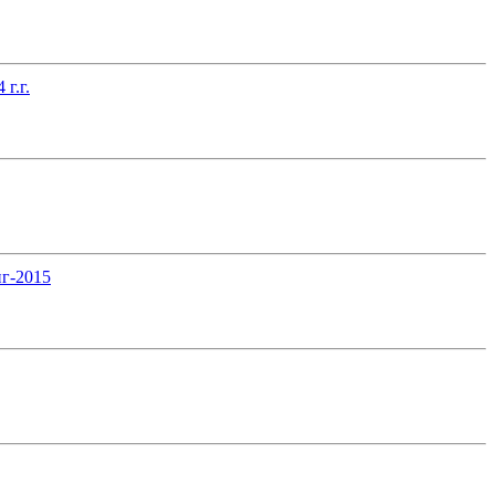
г.г.
нг-2015