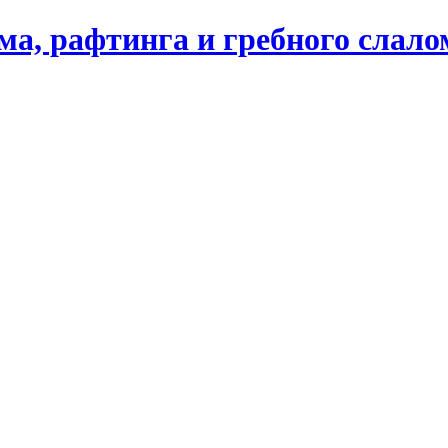
ма, рафтинга и гребного слал