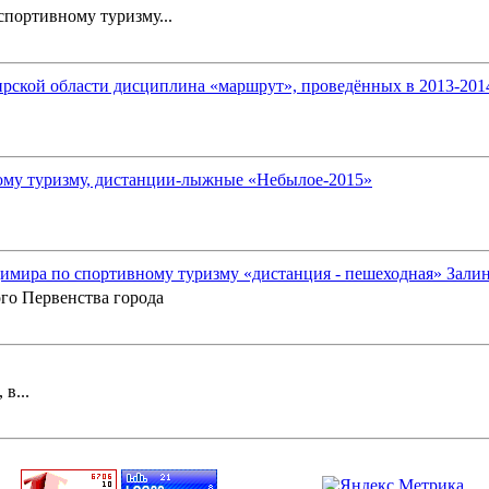
портивному туризму...
ской области дисциплина «маршрут», проведённых в 2013-2014 
ому туризму, дистанции-лыжные «Небылое-2015»
имира по спортивному туризму «дистанция - пешеходная» Зали
го Первенства города
в...