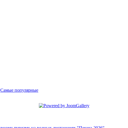
-
Самые популярные
ивному туризму на водных дистанциях "Пекша-2026"