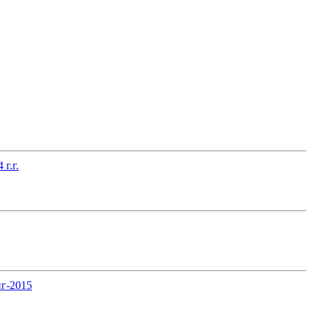
г.г.
нг-2015