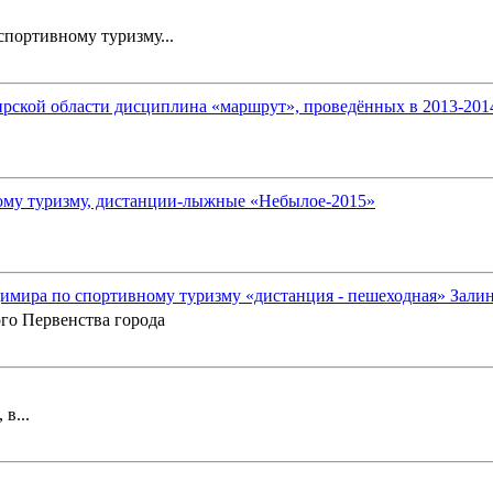
портивному туризму...
ской области дисциплина «маршрут», проведённых в 2013-2014 
ому туризму, дистанции-лыжные «Небылое-2015»
имира по спортивному туризму «дистанция - пешеходная» Зали
го Первенства города
в...