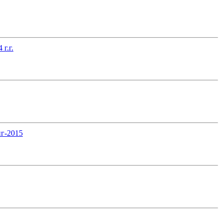
г.г.
нг-2015