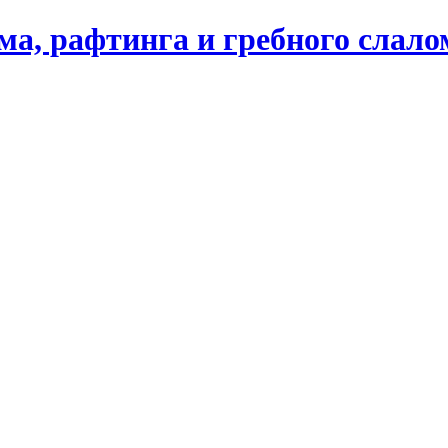
ма, рафтинга и гребного слал